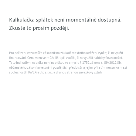
Kalkulačka splátek není momentálně dostupná.
Zkuste to prosím později.
Pro pořízení vozu může zákazník na základě vlastního uvážení využít, či nevyužít
financování. Cena vozu se může lišit při využití, či nevyužití nabídky financování.
Tato indikativní nabídka není nabídkou ve smyslu § 1732 zákona č. 89/2012 Sb.,
občanského zákoníku ve znění pozdějších předpisů, a jejím přijetím nevzniká mezi
společností HAVEX-auto s.r.o.. a druhou stranou závazkový vztah.