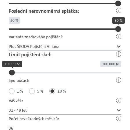
Poslední nerovnoměrná splátka:
20 %
30 %
Varianta značkového pojištění:
Limit pojištění skel:
10 000 Kč
100 000 Kč
Spoluúčast:
1 %
5 %
10 %
Váš věk:
Počet bezeškodných měsíců: