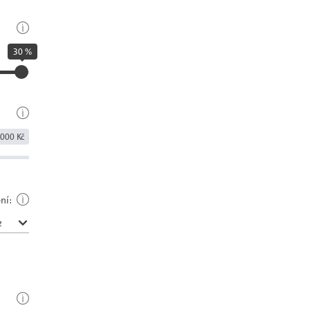
30 %
000 Kč
ní: