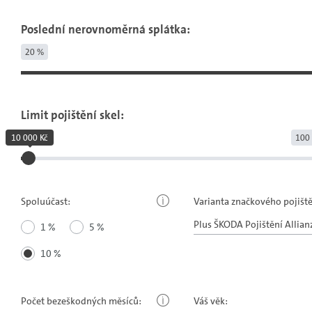
Poslední nerovnoměrná splátka:
20 %
Limit pojištění skel:
10 000 Kč
100 
Spoluúčast:
Varianta značkového pojiště
1 %
5 %
10 %
Počet bezeškodných měsíců:
Váš věk: