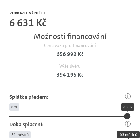
Počet
měsíců
ZOBRAZIT VÝPOČET
6 631 Kč
bez
pojistné
Možnosti financování
události.
Cena vozu pro financování
656 992 Kč
Výše úvěru
394 195 Kč
Splátka předem:
0 %
40 %
Doba splácení:
24 měsíců
60 měsíců