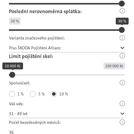
Poslední nerovnoměrná splátka:
20 %
30 %
Varianta značkového pojištění:
Limit pojištění skel:
10 000 Kč
100 000 Kč
Spoluúčast:
1 %
5 %
10 %
Váš věk:
Počet bezeškodných měsíců: