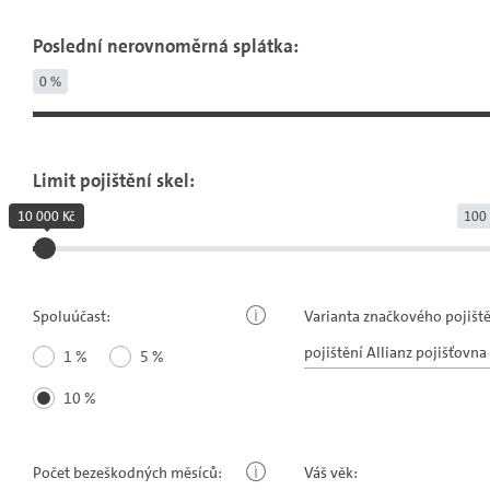
Poslední nerovnoměrná splátka:
0 %
Limit pojištění skel:
10 000 Kč
100 
Spoluúčast:
Varianta značkového pojiště
1 %
5 %
10 %
Počet bezeškodných měsíců:
Váš věk: