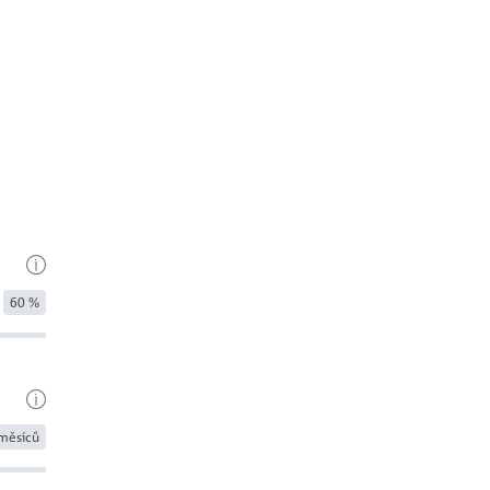
60 %
měsíců