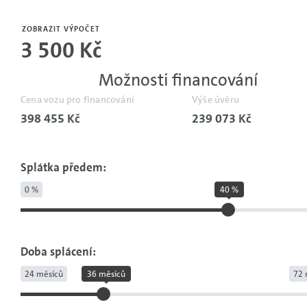
Počet
měsíců
ZOBRAZIT VÝPOČET
3 500 Kč
bez
pojistné
Možnosti financování
události.
Cena vozu pro financování
Výše úvěru
398 455 Kč
239 073 Kč
Splátka předem:
0 %
40 %
Doba splácení:
24 měsíců
36 měsíců
72 