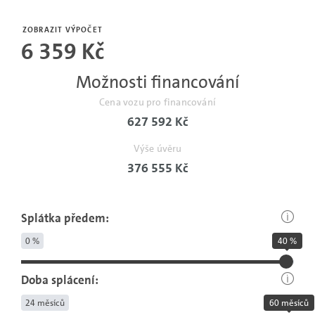
Počet
měsíců
ZOBRAZIT VÝPOČET
6 359 Kč
bez
pojistné
Možnosti financování
události.
Cena vozu pro financování
627 592 Kč
Výše úvěru
376 555 Kč
Splátka předem:
0 %
40 %
Doba splácení:
24 měsíců
60 měsíců