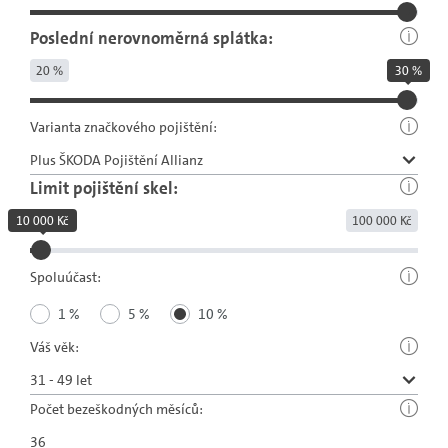
Poslední nerovnoměrná splátka:
20 %
30 %
Varianta značkového pojištění:
Limit pojištění skel:
10 000 Kč
100 000 Kč
Spoluúčast:
1 %
5 %
10 %
Váš věk:
Počet bezeškodných měsíců: