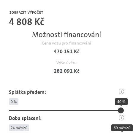
Počet
měsíců
ZOBRAZIT VÝPOČET
4 808 Kč
bez
pojistné
Možnosti financování
události.
Cena vozu pro financování
470 151 Kč
Výše úvěru
282 091 Kč
Splátka předem:
0 %
40 %
Doba splácení:
24 měsíců
60 měsíců