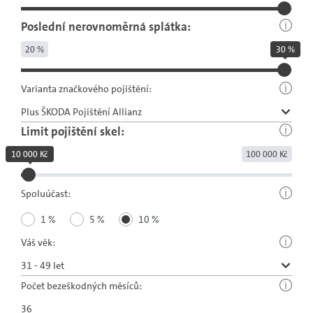
Poslední nerovnoměrná splátka:
20 %
30 %
Varianta značkového pojištění:
Limit pojištění skel:
10 000 Kč
100 000 Kč
Spoluúčast:
1 %
5 %
10 %
Váš věk:
Počet bezeškodných měsíců: