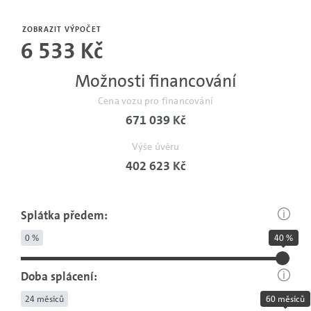
Počet
měsíců
ZOBRAZIT VÝPOČET
6 533 Kč
bez
pojistné
Možnosti financování
události.
Cena vozu pro financování
671 039 Kč
Výše úvěru
402 623 Kč
Splátka předem:
0 %
40 %
Doba splácení:
24 měsíců
60 měsíců