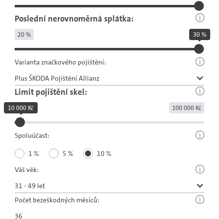
Poslední nerovnoměrná splátka:
20 %
30 %
Varianta značkového pojištění:
Limit pojištění skel:
10 000 Kč
100 000 Kč
Spoluúčast:
1 %
5 %
10 %
Váš věk:
Počet bezeškodných měsíců: