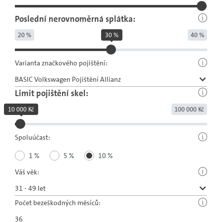
Poslední nerovnoměrná splátka:
20 %
30 %
40 %
Varianta značkového pojištění:
Limit pojištění skel:
10 000 Kč
100 000 Kč
Spoluúčast:
1 %
5 %
10 %
Váš věk:
Počet bezeškodných měsíců: