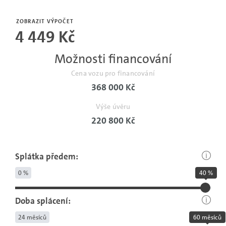
Počet
měsíců
ZOBRAZIT VÝPOČET
4 449 Kč
bez
pojistné
Možnosti financování
události.
Cena vozu pro financování
368 000 Kč
Výše úvěru
220 800 Kč
Splátka předem:
0 %
40 %
Doba splácení:
24 měsíců
60 měsíců