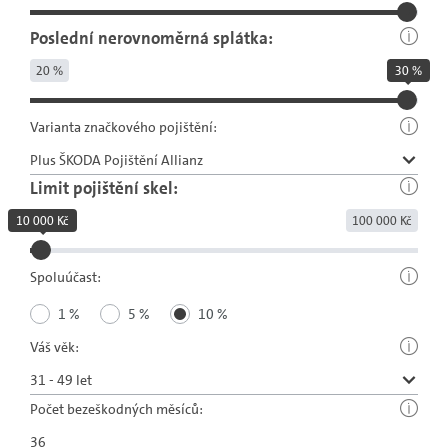
Poslední nerovnoměrná splátka:
20 %
30 %
Varianta značkového pojištění:
Limit pojištění skel:
10 000 Kč
100 000 Kč
Spoluúčast:
1 %
5 %
10 %
Váš věk:
Počet bezeškodných měsíců: