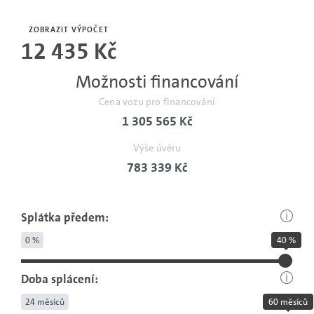
Počet
měsíců
ZOBRAZIT VÝPOČET
12 435 Kč
bez
pojistné
Možnosti financování
události.
Cena vozu pro financování
1 305 565 Kč
Výše úvěru
783 339 Kč
Splátka předem:
0 %
40 %
Doba splácení:
24 měsíců
60 měsíců